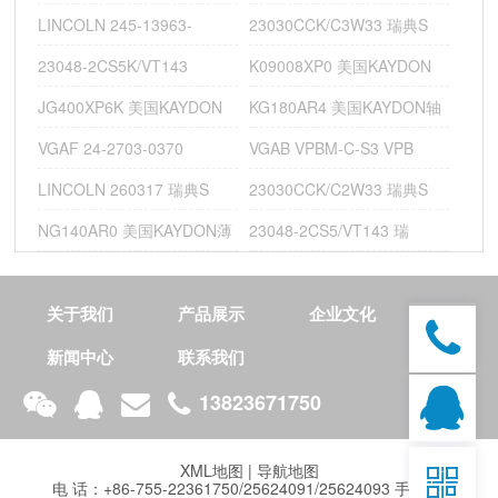
LINCOLN 245-13963-
23030CCK/C3W33 瑞典S
23048-2CS5K/VT143
K09008XP0 美国KAYDON
技
JG400XP6K 美国KAYDON
KG180AR4 美国KAYDON轴
术
开
VGAF 24-2703-0370
VGAB VPBM-C-S3 VPB
发
：
LINCOLN 260317 瑞典S
23030CCK/C2W33 瑞典S
整
NG140AR0 美国KAYDON薄
23048-2CS5/VT143 瑞
合
2305E-2RS1TN9 瑞典SKF润滑泵 PBC Linear线性滑
营
销
NG160AR0 美国KAYDON回转支撑轴承 NB200BR0K 宝德BAL
推
关于我们
产品展示
企业文化
广
新闻中心
联系我们
13823671750
XML地图
|
导航地图

电 话：+86-755-22361750/25624091/25624093 手 机：